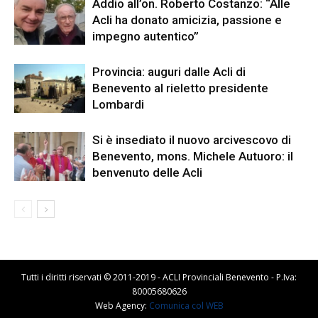
Addio all’on. Roberto Costanzo: “Alle
Acli ha donato amicizia, passione e
impegno autentico”
Provincia: auguri dalle Acli di
Benevento al rieletto presidente
Lombardi
Si è insediato il nuovo arcivescovo di
Benevento, mons. Michele Autuoro: il
benvenuto delle Acli
Tutti i diritti riservati © 2011-2019 - ACLI Provinciali Benevento - P.Iva:
80005680626
Web Agency:
Comunica col WEB