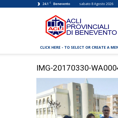
C
24.1
sabato 8 Agosto 2026
Benevento
ACLI
Benevento
–
Associazioni
Cristiane
Lavoratori
CLICK HERE - TO SELECT OR CREATE A ME
Italiani
IMG-20170330-WA000