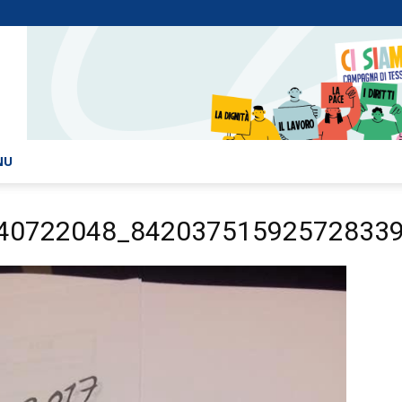
NU
40722048_84203751592572833