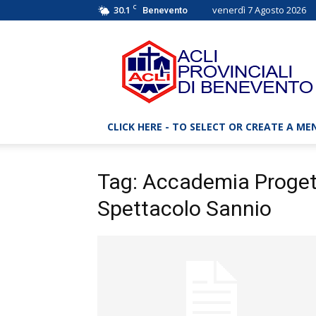
C
30.1
venerdì 7 Agosto 2026
Benevento
ACLI
Benevento
–
Associazioni
Cristiane
Lavoratori
CLICK HERE - TO SELECT OR CREATE A ME
Italiani
Tag: Accademia Proget
Spettacolo Sannio