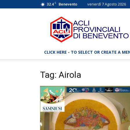
C
32.4
venerdì 7 Agosto 2026
Benevento
ACLI
Benevento
–
Associazioni
Cristiane
Lavoratori
CLICK HERE - TO SELECT OR CREATE A ME
Italiani
Tag: Airola