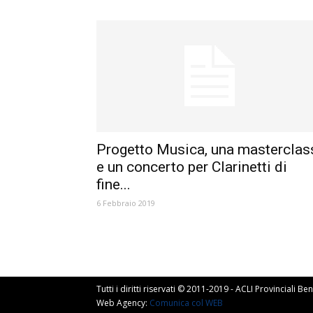
Progetto Musica, una masterclas
e un concerto per Clarinetti di
fine...
6 Febbraio 2019
Tutti i diritti riservati © 2011-2019 - ACLI Provinciali 
Web Agency:
Comunica col WEB