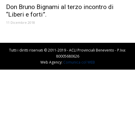
Don Bruno Bignami al terzo incontro di
“Liberi e forti”.
11 Dicembre 2018
Tutti i diritti riservati © 2011-2019 - ACLI Provinciali Benevento - P.Iva:
80005680626
Web Agency:
Comunica col WEB