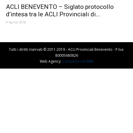
ACLI BENEVENTO – Siglato protocollo
d’intesa tra le ACLI Provinciali di...
9 Aprile 2018
Tutti i diritti riservati © 2011-2019 - ACLI Provinciali Benevento - P.Iva:
80005680626
Web Agency:
Comunica col WEB