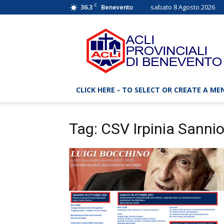
C
36.3
sabato 8 Agosto 2026
Benevento
ACLI
Benevento
–
Associazioni
Cristiane
Lavoratori
CLICK HERE - TO SELECT OR CREATE A ME
Italiani
Tag: CSV Irpinia Sanni