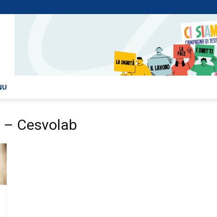
NU
o – Cesvolab