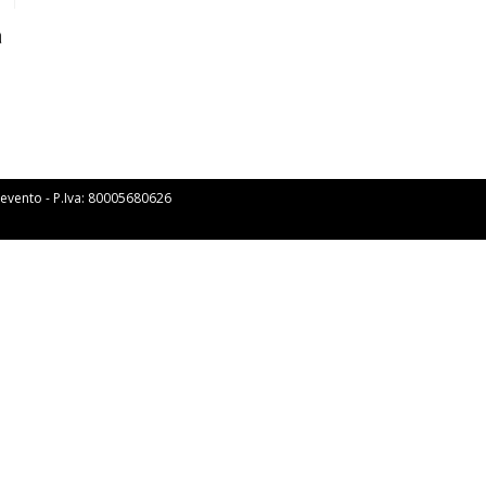
a
Benevento - P.Iva: 80005680626