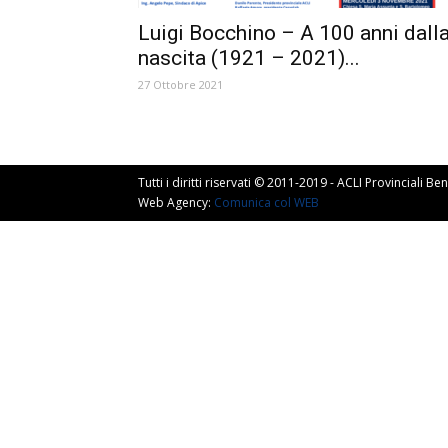
Luigi Bocchino – A 100 anni dall
nascita (1921 – 2021)...
27 Ottobre 2021
Tutti i diritti riservati © 2011-2019 - ACLI Provinciali 
Web Agency:
Comunica col WEB