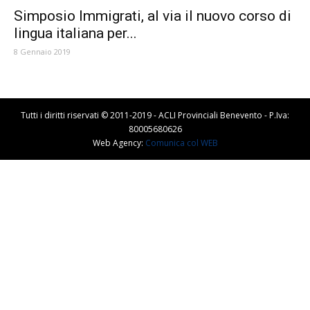
Simposio Immigrati, al via il nuovo corso di
lingua italiana per...
8 Gennaio 2019
Tutti i diritti riservati © 2011-2019 - ACLI Provinciali Benevento - P.Iva:
80005680626
Web Agency:
Comunica col WEB