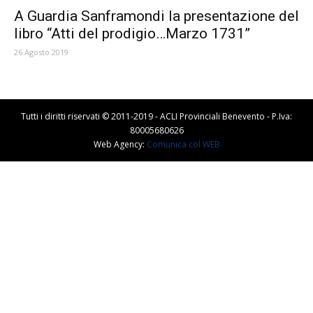
A Guardia Sanframondi la presentazione del
libro “Atti del prodigio…Marzo 1731”
26 Agosto 2019
Tutti i diritti riservati © 2011-2019 - ACLI Provinciali Benevento - P.Iva:
80005680626
Web Agency:
Comunica col WEB