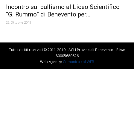
Incontro sul bullismo al Liceo Scientifico
“G. Rummo” di Benevento per...
22 Ottobre 2019
Tutti i diritti riservati © 2011-2019 - ACLI Provinciali Benevento - P.Iva:
80005680626
Web Agency:
Comunica col WEB