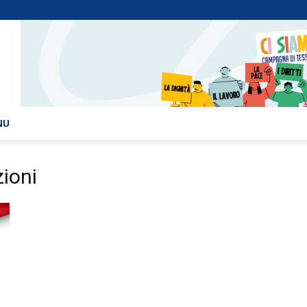
NU
zioni