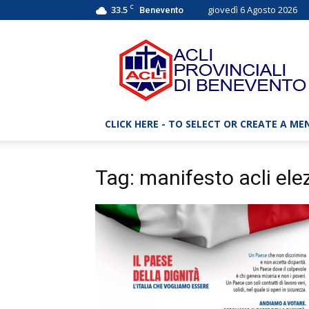
C
33.5
giovedì 6 Agosto 2026
Benevento
ACLI
Benevento
–
Associazioni
Cristiane
Lavoratori
CLICK HERE - TO SELECT OR CREATE A ME
Italiani
Tag: manifesto acli ele