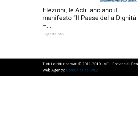
Elezioni, le Acli lanciano il
manifesto “Il Paese della Dignità
–...
5 Agosto 2022
Tutti i diritti riservati © 2011-2019 - ACLI Provinciali 
Web Agency:
Comunica col WEB