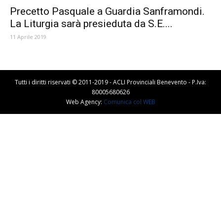
Precetto Pasquale a Guardia Sanframondi.
La Liturgia sarà presieduta da S.E....
11 Aprile 2019
Tutti i diritti riservati © 2011-2019 - ACLI Provinciali Benevento - P.Iva:
80005680626
Web Agency:
Comunica col WEB