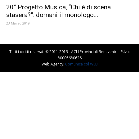
20° Progetto Musica, “Chi è di scena
stasera?”: domani il monologo...
23 Marzo 2019
Tutti i diritti riservati © 2011-2019 - ACLI Provinciali Benevento - P.Iva:
80005680626
Web Agency:
Comunica col WEB