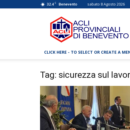
C
32.4
sabato 8 Agosto 2026
Benevento
ACLI
Benevento
–
Associazioni
Cristiane
Lavoratori
CLICK HERE - TO SELECT OR CREATE A ME
Italiani
Tag: sicurezza sul lavo