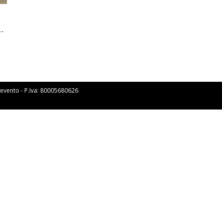
.
Benevento - P.Iva: 80005680626