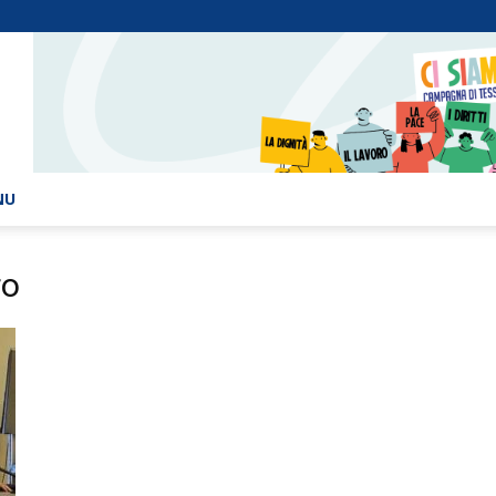
NU
ro