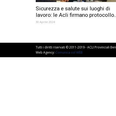
Sicurezza e salute sui luoghi di
lavoro: le Acli firmano protocollo..
30 Aprile 2024
Tutti i diritti riservati © 2011-2019 - ACLI Provinciali 
Web Agency:
Comunica col WEB