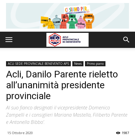
ACLI SEDE PROVINCIALE BENEVENTO APS
News
Primo piano
Acli, Danilo Parente rieletto
all’unanimità presidente
provinciale
Al suo fianco designati il vicepresidente Domenico
Zampelli e i consiglieri Mariana Mastella, Filiberto Parente
e Antonella Bibbo’.
15 Ottobre 2020
1987