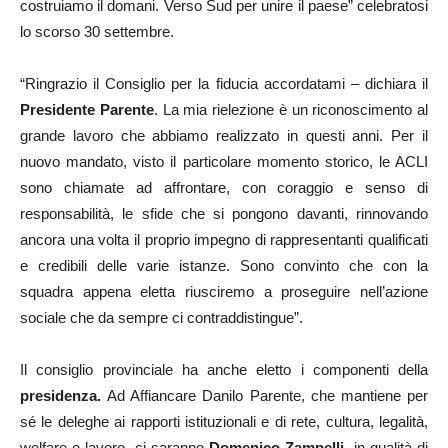
costruiamo il domani. Verso Sud per unire il paese” celebratosi
lo scorso 30 settembre.
“Ringrazio il Consiglio per la fiducia accordatami – dichiara il
Presidente Parente
. La mia rielezione è un riconoscimento al
grande lavoro che abbiamo realizzato in questi anni. Per il
nuovo mandato, visto il particolare momento storico, le ACLI
sono chiamate ad affrontare, con coraggio e senso di
responsabilità, le sfide che si pongono davanti, rinnovando
ancora una volta il proprio impegno di rappresentanti qualificati
e credibili delle varie istanze. Sono convinto che con la
squadra appena eletta riusciremo a proseguire nell’azione
sociale che da sempre ci contraddistingue”.
Il consiglio provinciale ha anche eletto i componenti della
presidenza.
Ad Affiancare Danilo Parente, che mantiene per
sé le deleghe ai rapporti istituzionali e di rete, cultura, legalità,
welfare e lavoro, ci saranno
Domenico Zampelli
, in qualità di