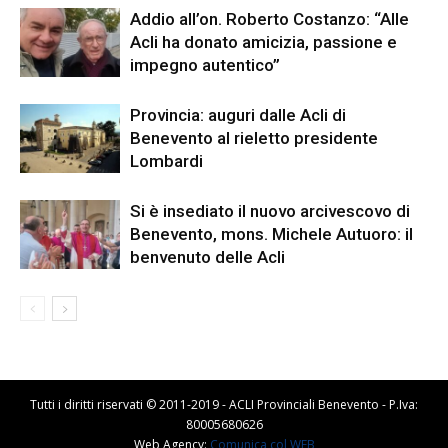
Addio all’on. Roberto Costanzo: “Alle
Acli ha donato amicizia, passione e
impegno autentico”
Provincia: auguri dalle Acli di
Benevento al rieletto presidente
Lombardi
Si è insediato il nuovo arcivescovo di
Benevento, mons. Michele Autuoro: il
benvenuto delle Acli
Tutti i diritti riservati © 2011-2019 - ACLI Provinciali Benevento - P.Iva:
80005680626
Web Agency:
Comunica col WEB