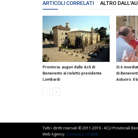
ARTICOLI CORRELATI
ALTRO DALL'A
Provincia: auguri dalle Acli di
Si è insedia
Benevento al rieletto presidente
di Benevent
Lombardi
Autuoro: il 
Tutti i diritti riservati © 2011-2019 - ACLI Provinciali 
Web Agency:
Comunica col WEB