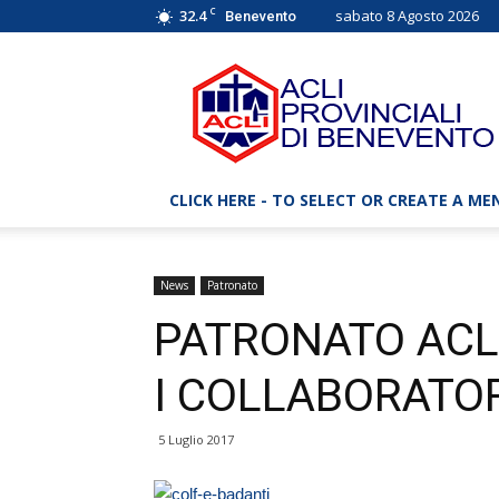
C
32.4
sabato 8 Agosto 2026
Benevento
ACLI
Benevento
–
Associazioni
Cristiane
Lavoratori
CLICK HERE - TO SELECT OR CREATE A ME
Italiani
News
Patronato
PATRONATO ACLI
I COLLABORATOR
5 Luglio 2017