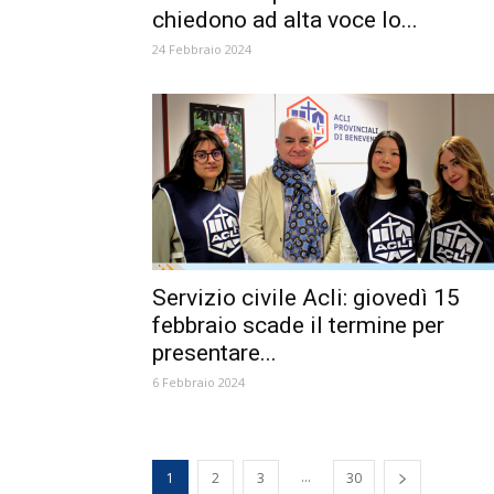
chiedono ad alta voce lo...
24 Febbraio 2024
Servizio civile Acli: giovedì 15
febbraio scade il termine per
presentare...
6 Febbraio 2024
...
1
2
3
30