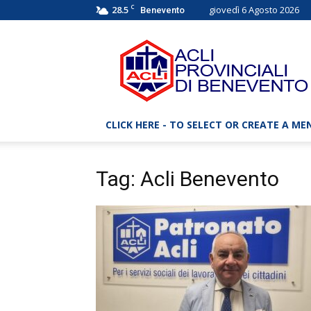
C
28.5
giovedì 6 Agosto 2026
Benevento
ACLI
Benevento
–
Associazioni
Cristiane
Lavoratori
CLICK HERE - TO SELECT OR CREATE A ME
Italiani
Tag: Acli Benevento