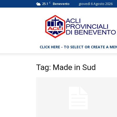
C
25.1
giovedì 6 Agosto 2026
Benevento
ACLI
Benevento
–
Associazioni
Cristiane
Lavoratori
CLICK HERE - TO SELECT OR CREATE A ME
Italiani
Tag: Made in Sud