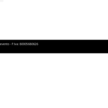
Benevento - P.Iva: 80005680626