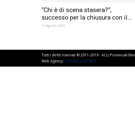
“Chi è di scena stasera?”,
successo per la chiusura con il...
11 Agosto 2020
Tutti i diritti riservati © 2011-2019 - ACLI Provinciali 
Web Agency:
Comunica col WEB