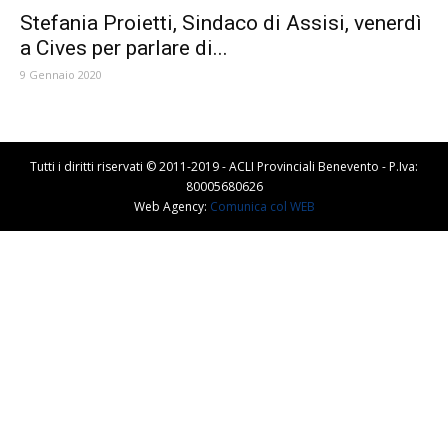
Stefania Proietti, Sindaco di Assisi, venerdì
a Cives per parlare di...
9 Gennaio 2020
Tutti i diritti riservati © 2011-2019 - ACLI Provinciali Benevento - P.Iva:
80005680626
Web Agency:
Comunica col WEB