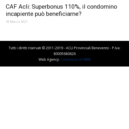
CAF Acli: Superbonus 110%, il condomino
incapiente può beneficiarne?
18 Marzo 2021
Tutti i diritti riservati © 2011-2019 - ACLI Provinciali Benevento - P.Iva:
80005680626
Web Agency:
Comunica col WEB