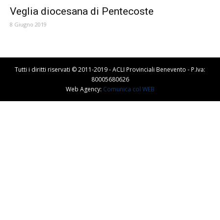
Veglia diocesana di Pentecoste
8 Giugno 2019
Tutti i diritti riservati © 2011-2019 - ACLI Provinciali Benevento - P.Iva:
80005680626
Web Agency:
Comunica col WEB