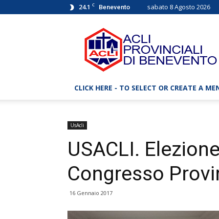
C
24.1
sabato 8 Agosto 2026
Benevento
ACLI
Benevento
–
Associazioni
Cristiane
Lavoratori
CLICK HERE - TO SELECT OR CREATE A ME
Italiani
UsAcli
USACLI. Elezion
Congresso Provi
16 Gennaio 2017