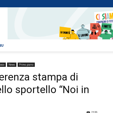
NU
osio
News
Primo piano
erenza stampa di
lo sportello “Noi in
2120