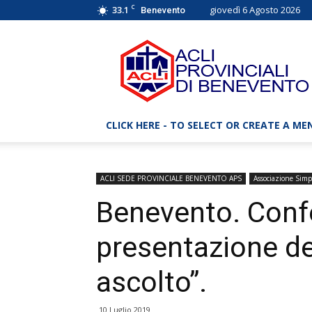
C
33.1
giovedì 6 Agosto 2026
Benevento
ACLI
Benevento
–
Associazioni
Cristiane
Lavoratori
CLICK HERE - TO SELECT OR CREATE A ME
Italiani
ACLI SEDE PROVINCIALE BENEVENTO APS
Associazione Simp
Benevento. Conf
presentazione del
ascolto”.
10 Luglio 2019