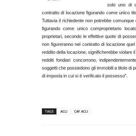
solo uno di q
contratto di locazione figurando come unico tit
Tuttavia il richiedente non potrebbe comunque di
figurando come unico comproprietario locato
proprietari, secondo le effettive quote di poss
non figureranno nel contratto di locazione quel
reddito della locazione, significherebbe violare il 
redditi fondiari concorrono, indipendentemen
soggetti che possiedono gli immobili a titolo di pro
di imposta in cui si è verificato il possesso”.
TAGS
ACLI
CAF ACLI