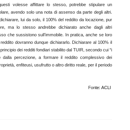
uesti volesse affittare lo stesso, potrebbe stipulare un
olare, avendo solo una nota di assenso da parte degli altri.
chiarare, lui da solo, il 100% del reddito da locazione, pur
re, ma lo stesso andrebbe dichiarato anche dagli altri
esso che sussistono sull’immobile. In pratica, anche se loro
 reddito dovranno dunque dichiararlo. Dichiarare al 100% il
principio dei redditi fondiari stabilito dal TUIR, secondo cui “i
te dalla percezione, a formare il reddito complessivo dei
prietà, enfiteusi, usufrutto o altro diritto reale, per il periodo
Fon
te:
ACLI