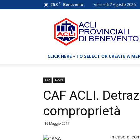
C
26.3
venerdì 7 Agosto 2026
Benevento
ACLI
Benevento
–
Associazioni
Cristiane
Lavoratori
CLICK HERE - TO SELECT OR CREATE A ME
Italiani
Caf
News
CAF ACLI. Detrazi
comproprietà
16 Maggio 2017
In caso di com