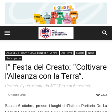
ACLI SEDE PROVINCIALE BENEVENTO APS
Acli Terra
Eventi
News
Primo piano
I° Festa del Creato: “Coltivare
l’Alleanza con la Terra”.
L'evento è patrocinato da ACLI Terra di Benevento.
1 Ottobre 2018
2202
Sabato 6 ottobre, presso i luoghi dell’Istituto Paritario De La