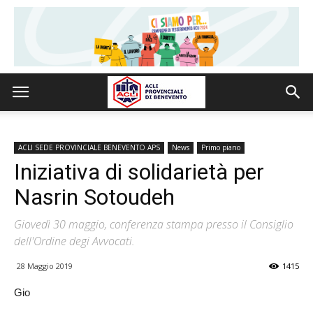
ACLI SEDE PROVINCIALE BENEVENTO APS
News
Primo piano
Iniziativa di solidarietà per
Nasrin Sotoudeh
Giovedì 30 maggio, conferenza stampa presso il Consiglio
dell'Ordine degi Avvocati.
28 Maggio 2019
1415
Gio