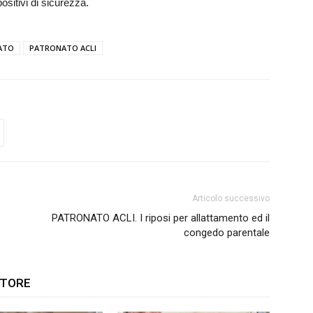
ositivi di sicurezza.
ATO
PATRONATO ACLI
Articolo successivo
PATRONATO ACLI. I riposi per allattamento ed il
congedo parentale
UTORE