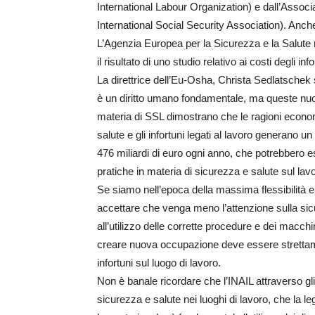
International Labour Organization) e dall’Assoc
International Social Security Association). Anch
L’Agenzia Europea per la Sicurezza e la Salute
il risultato di uno studio relativo ai costi degli 
La direttrice dell’Eu-Osha, Christa Sedlatschek s
è un diritto umano fondamentale, ma queste nuove
materia di SSL dimostrano che le ragioni econom
salute e gli infortuni legati al lavoro generano u
476 miliardi di euro ogni anno, che potrebbero es
pratiche in materia di sicurezza e salute sul lavo
Se siamo nell’epoca della massima flessibilità e 
accettare che venga meno l’attenzione sulla sicur
all’utilizzo delle corrette procedure e dei macc
creare nuova occupazione deve essere strettame
infortuni sul luogo di lavoro.
Non è banale ricordare che l’INAIL attraverso gli 
sicurezza e salute nei luoghi di lavoro, che la l