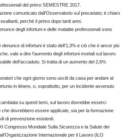
 professionali del primo SEMESTRE 2017.
pazione comunicato dall’Osservatorio sul precariato; è chiaro
esaltanti, perché il primo dopo tanti anni.
denunce degli infortuni e delle malattie professionali sono
denunce di infortuni è stato dell’1,3% e ciò che è ancor più
he, vale a dire l’aumento degli infortuni mortali sul lavoro
ile dell’accaduto. Si tratta di un aumento del 2,6%
avoratori che ogni giorno sono usciti da casa per andare al
rtunio in itinere, o, soprattutto, per un incidente avvenuto
 cambiata su questi temi, sul lavoro dovrebbe esserci
 che dovrebbero essere applicate, sia per la formazione
sili di prevenzione esistenti.
 XXI Congresso Mondiale Sulla Sicurezza e la Salute dei
all’Organizzazione Internazionale per il Lavoro (ILO