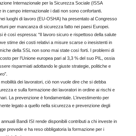
iazione Internazionale per la Sicurezza Sociale (ISSA
e in campo internazionale i dati non sono confortanti.
 nei luoghi di lavoro (EU-OSHA) ha presentato al Congresso
infortuni per mancanza di sicurezza fatto nei paesi Europei.
i è così espressa: “Il lavoro sicuro e rispettoso della salute
 stime dei costi relativi a misure scarse o inesistenti in
iche della SSL non sono mai state così forti. I problemi di
n costo per l’Unione europea pari al 3,3 % del suo PIL, ossia
sere risparmiati adottando le giuste strategie, politiche e
ro”.
mobilità dei lavoratori, ciò non vuole dire che si debba
ezza e sulla formazione dei lavoratori in ordine ai rischi e
hinari. La prevenzione è fondamentale. L’investimento per
nte legato a quello nella sicurezza e prevenzione degli
annuali Bandi ISI rende disponibili contributi a chi investe in
egge prevede e ha reso obbligatoria la formazione per i