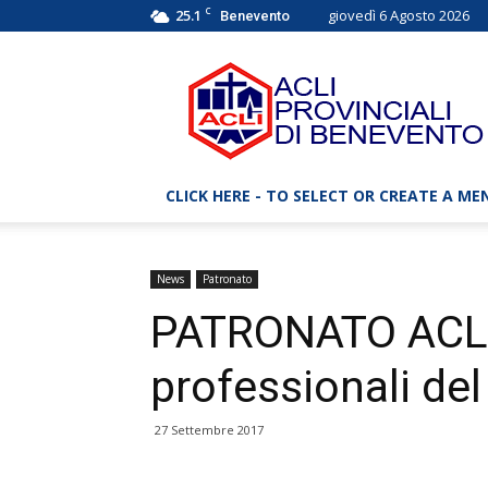
C
25.1
giovedì 6 Agosto 2026
Benevento
ACLI
Benevento
–
Associazioni
Cristiane
Lavoratori
CLICK HERE - TO SELECT OR CREATE A ME
Italiani
News
Patronato
PATRONATO ACLI. 
professionali de
27 Settembre 2017