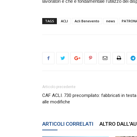
lavoratori e che è fondamentale l’utilizzo dei disp
TAGS
ACLI
Acli Benevento
news
PATRON
Articolo precedente
CAF ACLI. 730 precompilato: fabbricati in testa
alle modifiche
ARTICOLI CORRELATI
ALTRO DALL'A