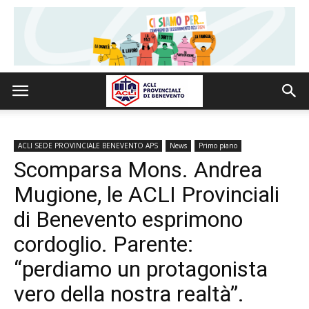
ACLI SEDE PROVINCIALE BENEVENTO APS
News
Primo piano
Scomparsa Mons. Andrea
Mugione, le ACLI Provinciali
di Benevento esprimono
cordoglio. Parente:
“perdiamo un protagonista
vero della nostra realtà”.