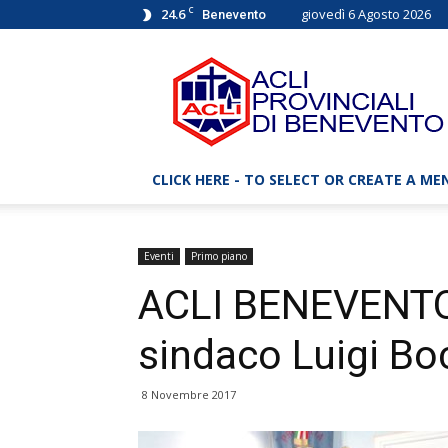
C
24.6
giovedì 6 Agosto 2026
Benevento
ACLI
Benevento
–
Associazioni
Cristiane
Lavoratori
CLICK HERE - TO SELECT OR CREATE A ME
Italiani
Eventi
Primo piano
ACLI BENEVENTO. 
sindaco Luigi Bo
8 Novembre 2017