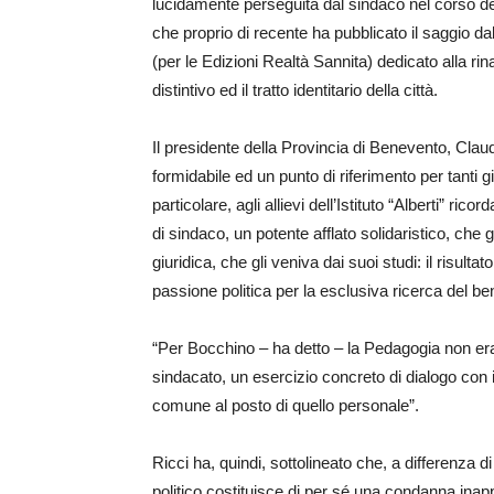
lucidamente perseguita dal sindaco nel corso de
che proprio di recente ha pubblicato il saggio dal
(per le Edizioni Realtà Sannita) dedicato alla r
distintivo ed il tratto identitario della città.
Il presidente della Provincia di Benevento, Clau
formidabile ed un punto di riferimento per tanti g
particolare, agli allievi dell’Istituto “Alberti” 
di sindaco, un potente afflato solidaristico, ch
giuridica, che gli veniva dai suoi studi: il risult
passione politica per la esclusiva ricerca del be
“Per Bocchino – ha detto – la Pedagogia non era
sindacato, un esercizio concreto di dialogo con
comune al posto di quello personale”.
Ricci ha, quindi, sottolineato che, a differenza
politico costituisce di per sé una condanna ina