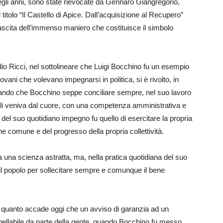
gli anni, sono state rievocate da Gennaro Giangregorio,
 titolo “Il Castello di Apice. Dall’acquisizione al Recupero”
inascita dell’immenso maniero che costituisce il simbolo
dio Ricci, nel sottolineare che Luigi Bocchino fu un esempio
iovani che volevano impegnarsi in politica, si è rivolto, in
ricordando che Bocchino seppe conciliare sempre, nel suo lavoro
e gli veniva dal cuore, con una competenza amministrativa e
ato del suo quotidiano impegno fu quello di esercitare la propria
ne comune e del progresso della propria collettività.
 una scienza astratta, ma, nella pratica quotidiana del suo
 il popolo per sollecitare sempre e comunque il bene
 di quanto accade oggi che un avviso di garanzia ad un
ppellabile da parte della gente, quando Bocchino fu messo