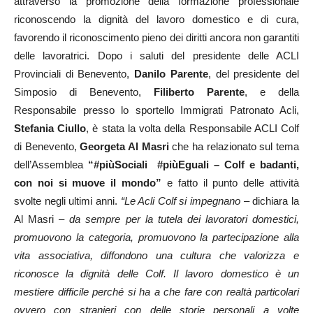
attraverso la promozione della formazione professionale
riconoscendo la dignità del lavoro domestico e di cura,
favorendo il riconoscimento pieno dei diritti ancora non garantiti
delle lavoratrici. Dopo i saluti del presidente delle ACLI
Provinciali di Benevento,
Danilo Parente
, del presidente del
Simposio di Benevento,
Filiberto Parente
, e della
Responsabile presso lo sportello Immigrati Patronato Acli,
Stefania Ciullo
, è stata la volta della Responsabile ACLI Colf
di Benevento,
Georgeta Al Masri
che ha relazionato sul tema
dell’Assemblea
“#piùSociali #piùEguali – Colf e badanti,
con noi si muove il mondo”
e fatto il punto delle attività
svolte negli ultimi anni.
“Le Acli Colf si impegnano –
dichiara la
Al Masri
– da sempre per la tutela dei lavoratori domestici,
promuovono la categoria, promuovono la partecipazione alla
vita associativa, diffondono una cultura che valorizza e
riconosce la dignità delle Colf. Il lavoro domestico è un
mestiere difficile perché si ha a che fare con realtà particolari
ovvero con stranieri con delle storie personali a volte