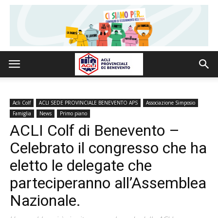
Acli Colf
ACLI SEDE PROVINCIALE BENEVENTO APS
Associazione Simposio
Famiglia
News
Primo piano
ACLI Colf di Benevento –
Celebrato il congresso che ha
eletto le delegate che
parteciperanno all’Assemblea
Nazionale.