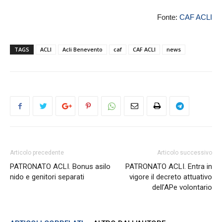
Fonte:
CAF ACLI
TAGS
ACLI
Acli Benevento
caf
CAF ACLI
news
Articolo precedente
Articolo successivo
PATRONATO ACLI. Bonus asilo
PATRONATO ACLI. Entra in
nido e genitori separati
vigore il decreto attuativo
dell’APe volontario