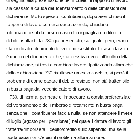
di seguito alla presentazione del modello, il rapporto di lavoro
sia cessato a causa del licenziamento o delle dimissioni del
dichiarante. Molto spesso i contribuenti, dopo aver chiuso il
rapporto di lavoro con una certa azienda, chiedono
informazioni sul da farsi in caso di conguagli a credito o a
debito risultanti dal 730 già presentato, sul quale, però, erano
stati indicati i riferimenti del vecchio sostituto. Il caso classico
è quello del dipendente che, successivamente all’inoltro della
dichiarazione, si trovi a cambiare lavoro. Ipotizzando allora che
dalla dichiarazione 730 risultasse un esito a debito, si porrà il
problema di come pagare il debito residuo, non più trattenibile
in busta paga dal vecchio datore di lavoro.
Il 730, di norma, permette di imboccare la corsia preferenziale
del versamento o del rimborso direttamente in busta paga,
senza che il contribuente faccia nulla, se non attendere il mese
di luglio (agosto per i pensionati) nel quale il datore di lavoro gli
tratterrà/rimborserà il debito/credito sullo stipendio; ma se la
busta paga non c’è più, il problema allora si pone.